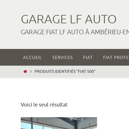
Passer
vers
GARAGE LF AUTO
le
contenu
GARAGE FIAT LF AUTO À AMBÉRIEU-E
Passer
ACCUEIL
SERVICES
FIAT
FIAT PROF
vers
le
HOME
PRODUITS IDENTIFIÉS “FIAT 500”
contenu
Voici le seul résultat