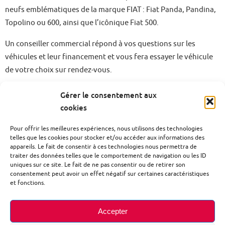
neufs emblématiques de la marque FIAT : Fiat Panda, Pandina,
Topolino ou 600, ainsi que l’icônique Fiat 500.
Un conseiller commercial répond à vos questions sur les
véhicules et leur financement et vous fera essayer le véhicule
de votre choix sur rendez-vous.
Découvrez
ici
les véhicules de la gamme Fiat.
Gérer le consentement aux
cookies
Pour offrir les meilleures expériences, nous utilisons des technologies
telles que les cookies pour stocker et/ou accéder aux informations des
appareils. Le fait de consentir à ces technologies nous permettra de
traiter des données telles que le comportement de navigation ou les ID
uniques sur ce site. Le fait de ne pas consentir ou de retirer son
MENTIONS LÉGALES
POLITIQUE DE CONFIDENTIALITÉ
consentement peut avoir un effet négatif sur certaines caractéristiques
et fonctions.
POLITIQUE DE COOKIES (UE)
Accepter
Garage LF AUTO - ZI du Triangle - 23 rue René Panhard - 01500