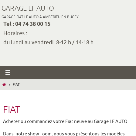
Passer
GARAGE LF AUTO
vers
GARAGE FIAT LF AUTO À AMBÉRIEU-EN-BUGEY
le
Tel : 04 74 38 00 15
contenu
Horaires :
du lundi au vendredi 8-12 h / 14-18 h
HOME
FIAT
FIAT
Achetez ou commandez votre Fiat neuve au Garage LF AUTO !
Dans notre show-room, nous vous présentons les modèles