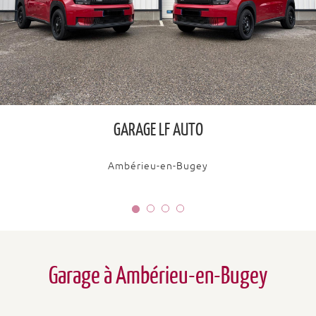
GARAGE LF AUTO
Ambérieu-en-Bugey
Garage à Ambérieu-en-Bugey
Le
Garage Fiat LF AUTO
est géré par
Thomas Fusillet
.
Les locaux comportent une partie
atelier
pour l'entretien et la
réparation de vos véhicules toute marque, et une partie show-
room pour votre accueil et pour l'exposition et la vente des