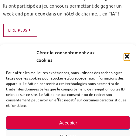
VOIR PLUS
MENTIONS LÉGALES
POLITIQUE DE CONFIDENTIALITÉ
Gérer le consentement aux
POLITIQUE DE COOKIES (UE)
cookies
Garage LF AUTO - ZI du Triangle - 23 rue René Panhard - 01500
Pour offrir les meilleures expériences, nous utilisons des technologies
telles que les cookies pour stocker et/ou accéder aux informations des
AMBERIEU EN BUGEY
appareils. Le fait de consentir à ces technologies nous permettra de
traiter des données telles que le comportement de navigation ou les ID
Fonctionne avec
Nirvana
&
WordPress.
uniques sur ce site. Le fait de ne pas consentir ou de retirer son
consentement peut avoir un effet négatif sur certaines caractéristiques
et fonctions.
Accepter