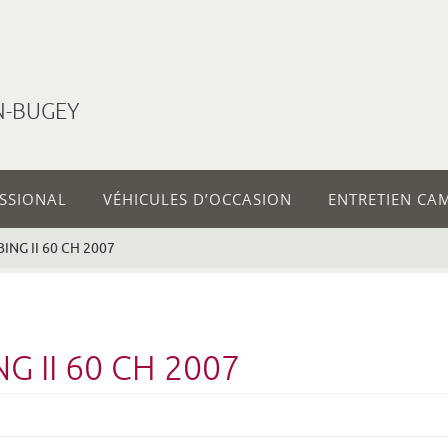
N-BUGEY
ESSIONAL
VÉHICULES D’OCCASION
ENTRETIEN CA
ING II 60 CH 2007
G II 60 CH 2007