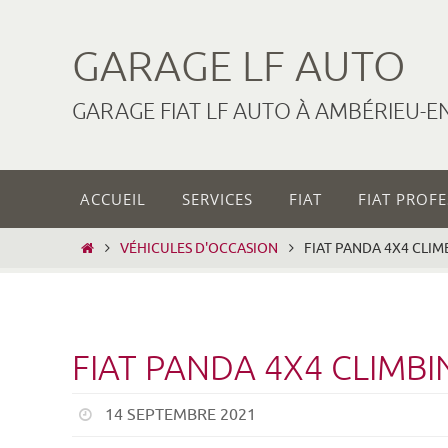
Passer
vers
GARAGE LF AUTO
le
contenu
GARAGE FIAT LF AUTO À AMBÉRIEU-E
Passer
ACCUEIL
SERVICES
FIAT
FIAT PROF
vers
le
HOME
VÉHICULES D'OCCASION
FIAT PANDA 4X4 CLIMB
contenu
FIAT PANDA 4X4 CLIMBIN
14 SEPTEMBRE 2021