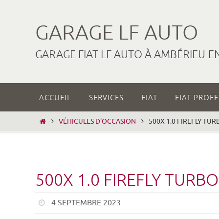
Passer
vers
GARAGE LF AUTO
le
contenu
GARAGE FIAT LF AUTO À AMBÉRIEU-E
Passer
ACCUEIL
SERVICES
FIAT
FIAT PROF
vers
le
HOME
VÉHICULES D'OCCASION
500X 1.0 FIREFLY TU
contenu
500X 1.0 FIREFLY TUR
4 SEPTEMBRE 2023